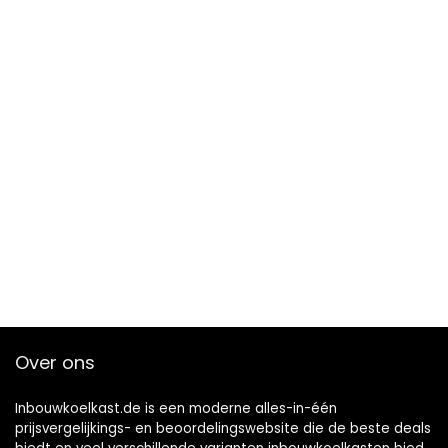
Over ons
Inbouwkoelkast.de is een moderne alles-in-één
prijsvergelijkings- en beoordelingswebsite die de beste deals