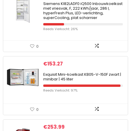
Siemens KI82LADF0 iQ500 Inbouwkoelkast
met vriesvak, F, 222 kWh/jaar, 286 l,
hyperFresh Plus, LED-verlichting,
superCooling, plat scharnier
Reeds Verkocht: 26%
0
€
153.27
Exquisit Mini-koelkast KB05-V-150F zwart |
minibar | 45 liter
Reeds Verkocht: 97%
0
€
253.99