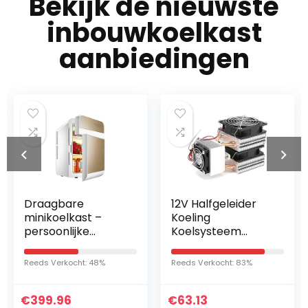
Bekijk de nieuwste
inbouwkoelkast
aanbiedingen
Draagbare
12V Halfgeleider
minikoelkast –
Koeling
persoonlijke
Koelsysteem
compacte
Thermo-
elektrische koel-
elektrische Koeler
Reeds Verkocht: 48%
Reeds Verkocht: 83%
en
voor DIY Mini
verwarmingsbox
Koelkast hoge
€
met
399.96
€
kwaliteit
63.13