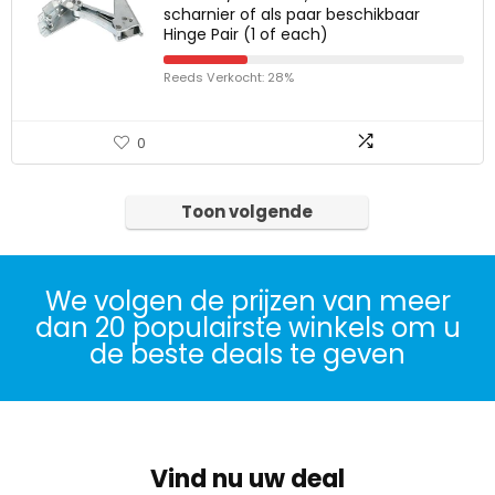
scharnier of als paar beschikbaar
Hinge Pair (1 of each)
Reeds Verkocht: 28%
0
Toon volgende
We volgen de prijzen van meer
dan 20 populairste winkels om u
de beste deals te geven
Vind nu uw deal