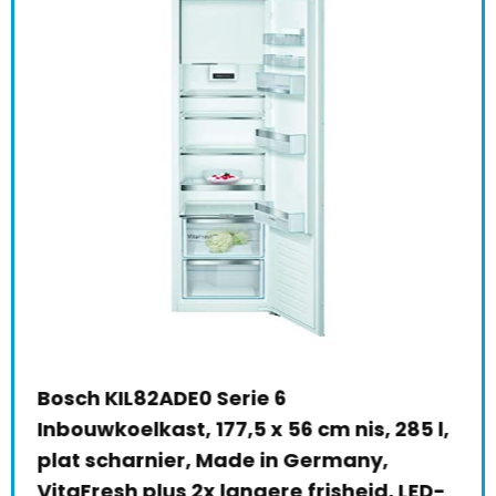
l-
Bosch KIL82ADE0 Serie 6
Bos
ter
Inbouwkoelkast, 177,5 x 56 cm nis, 285 l,
Min
plat scharnier, Made in Germany,
ver
VitaFresh plus 2x langere frisheid, LED-
mul