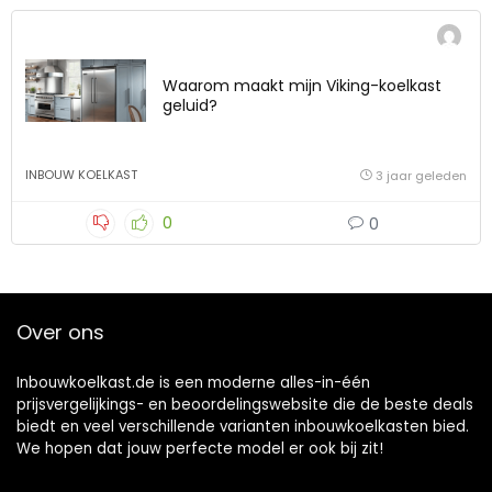
Waarom maakt mijn Viking-koelkast
geluid?
INBOUW KOELKAST
3 jaar geleden
0
0
Over ons
Inbouwkoelkast.de is een moderne alles-in-één
prijsvergelijkings- en beoordelingswebsite die de beste deals
biedt en veel verschillende varianten inbouwkoelkasten bied.
We hopen dat jouw perfecte model er ook bij zit!