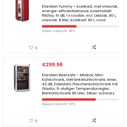
Klarstein Yummy – koelkast, met vriesvak,
energie-efficiëntieklasse, koelmiddel:
R600a, 41 dB, 1 x rooster, incl. Lekbak, 90 L,
vriesvak: 8 liter, koelkast: 90 L, rood
Reeds Verkocht: 45%
0
€
299.98
Klarstein Beersafe – Minibar, Mini-
Kühlschrank, Getränkekühlschrank, leise,
42 dB, Edelstahl, Flaschenkühlschrank mit
Glastür, 5-stufiger Temperaturregler,
Bierkühlschrank 85 Liter, Silber-schwarz
Reeds Verkocht: 70%
0