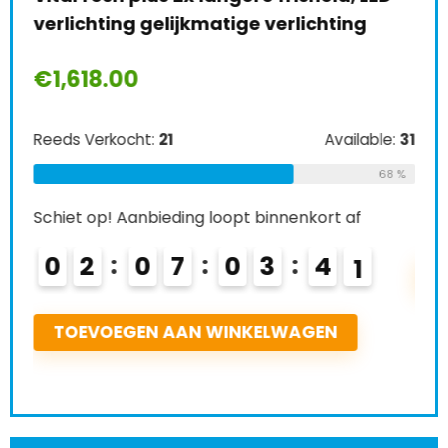
verlichting gelijkmatige verlichting
wit
€
1,618.00
Ree
e:
26
Reeds Verkocht:
21
Available:
31
Schi
69 %
68 %
0
Schiet op! Aanbieding loopt binnenkort af
0
2
0
7
0
3
3
9
L
4
0
TOEVOEGEN AAN WINKELWAGEN