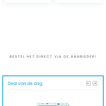
opbergruimte,
aluminium + ABS
inclusief 110V en
materiaal
240V voor thuis,
op kantoor, in de
auto, camper en
Iets interessants
gevonden ?
BESTEL HET DIRECT VIA DE AANBIEDER!
Deal van de dag