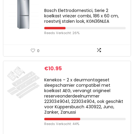
Bosch Elettrodomestici, Serie 2
koelkast vriezer combi, 186 x 60 cm,
roestvrij stalen look, KGN36NLEA
Reeds Verkocht: 26%
0
€
10.95
Kenekos – 2 x deurmontageset
sleepscharnier compatibel met
koelkast AEG, vervangt origineel
reserveonderdeelnummer
2230349041, 223034904, ook geschikt
voor Küppersbusch 430922, Juno,
Zanker, Zanussi
Reeds Verkocht: 44%