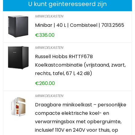
U kunt geïnteresseerd zijn
MINIKOELKASTEN
Minibar | 40 L | Combisteel | 7013.2565
€
336.00
MINIKOELKASTEN
Russell Hobbs RHTTF67B
Koelkastcombinatie (vrijstaand, zwart,
rechts, tafel, 67 l, 42 dB)
€
260.00
MINIKOELKASTEN
Draagbare minikoelkast – persoonlijke
compacte elektrische koel- en
verwarmingsbox met opbergruimte,
inclusief 110V en 240V voor thuis, op