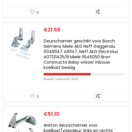
0
€
21.55
Deurscharnier geschikt voor Bosch
Siemens Miele AEG Neff Gaggenau
00481147 481147, Neff AEG Electrolux
407131425/8 Miele 5546050 Bron
Constructa Balay vriezer inbouw
koelkast beslag
Reeds Verkocht: 59%
0
€
51.10
Ariston deurscharnier voor
koelkast/vriesdeur, links en rechts