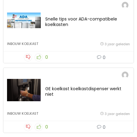
Snelle tips voor ADA-compatibele
koelkasten
INBOUW KOELKAST
3 jaar geleden
0
0
GE koelkast koelkastdispenser werkt
niet
INBOUW KOELKAST
3 jaar geleden
0
0