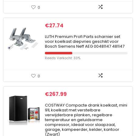
0
€
27.74
LUTH Premium Profi Parts scharnier set
voor koelkast diepvries geschikt voor
Bosch Siemens Neff AEG 00481147 481147
Reeds Verkocht: 33%
0
€
267.99
COSTWAY Compacte drank koelkast, mini
91L koelkast met verstelbare
verwijderbare planken, regelbare
temperatuur en geluidsarme
compressor, ideaal voor slaapzaal,
garage, kampeerder, kelder, kantoor
(Zwart)