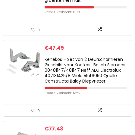
groenten en fruit
Reeds Verkocht: 60%
0
€
47.49
Kenekos – Set van 2 Deurscharnieren
Geschikt voor Koelkast Bosch Siemens
00481147/481147 Neff AEG Electrolux
407131425/8 Miele 5546050 Quelle
Constructa Balay Diepvriezer
Reeds Verkocht: 52%
0
€
77.43