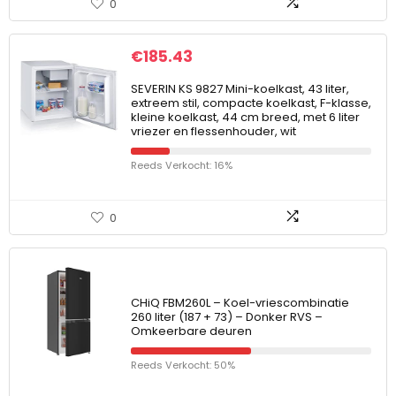
0
€
185.43
SEVERIN KS 9827 Mini-koelkast, 43 liter,
extreem stil, compacte koelkast, F-klasse,
kleine koelkast, 44 cm breed, met 6 liter
vriezer en flessenhouder, wit
Reeds Verkocht: 16%
0
CHiQ FBM260L – Koel-vriescombinatie
260 liter (187 + 73) – Donker RVS –
Omkeerbare deuren
Reeds Verkocht: 50%