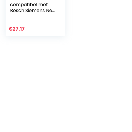
compatibel met
Bosch Siemens Neff
voor koelkast
inbouw koelkast
deur 00268698
€
27.17
268698