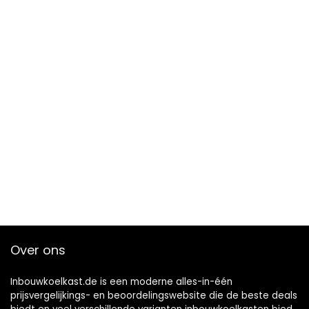
Over ons
Inbouwkoelkast.de is een moderne alles-in-één
prijsvergelijkings- en beoordelingswebsite die de beste deals