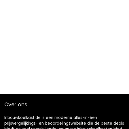
Over ons
Inbouwkoelkast.de is een moderne alles-in-één
prijsvergelijkings- en beoordelingswebsite die de beste deals