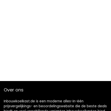
Over ons
Inbouwkoelkast.de is een moderne alles-in-één
prijsvergelijkings- en beoordelingswebsite die de beste deals