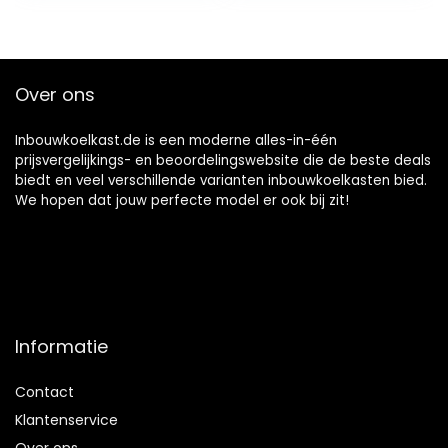
elektronisch
display voor
temperatuurregeli
ng, wit, 54,5 x 54 x
Over ons
177,2 cm, 57 kg
Inbouwkoelkast.de is een moderne alles-in-één
prijsvergelijkings- en beoordelingswebsite die de beste deals
biedt en veel verschillende varianten inbouwkoelkasten bied.
We hopen dat jouw perfecte model er ook bij zit!
Informatie
Contact
Klantenservice