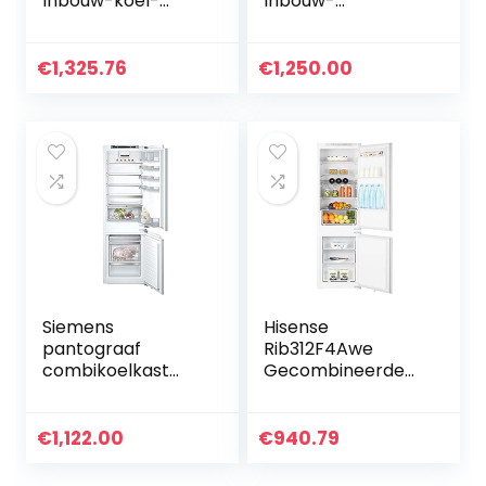
Inbouw-koel-
Inbouw-
vriescombinatie,
koelvriescombinati
wit
e/E / 207 kWh/jaar
/ 231
€
1,325.76
€
1,250.00
l/lowFrost/hyperF
resh Premium 0° /
LED-
verlichting/plat
scharnier
Siemens
Hisense
pantograaf
Rib312F4Awe
combikoelkast
Gecombineerde
255l a++ ki86nadf0
koelkast voor
inbouw, geen
vorsttechnologie,
€
1,122.00
€
940.79
inhoud 246 l, LED-
verlichting,