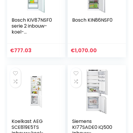
Bosch KIV87NSF0
Bosch KIN86NSF0
serie 2 inbouw-
koel-
vriescombinatie/17
7,5 x 56 cm nis, 199
l koelen + 69 l
€
777.03
€
1,070.00
vriezen,
sleepscharnier,
Made in Germany,
LowFrost minder
vaak ontdooien,
BigBox ruimte voor
grote
diepvriesproducte
n
Koelkast AEG
Siemens
SCE819E5TS
KI77SADE0 iQ500