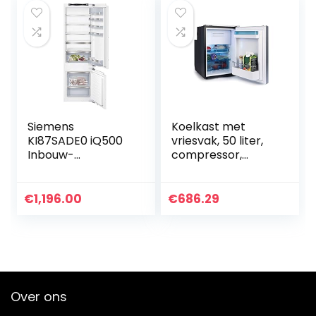
Siemens
Koelkast met
KI87SADE0 iQ500
vriesvak, 50 liter,
Inbouw-
compressor,
koelvriescombinati
camping, inbouw,
e/E / 207 kWh/jaar
koel/vrieskast,
/ 272
klein 12/24 V
€
1,196.00
€
686.29
l/lowFrost/hyperF
resh Premium 0° /
LED-
verlichting/plat
scharnier
Over ons