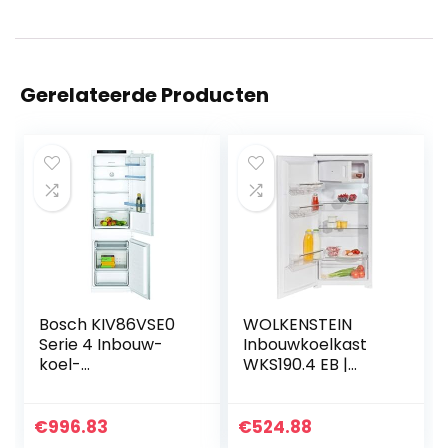
Gerelateerde Producten
Bosch KIV86VSE0
WOLKENSTEIN
Serie 4 Inbouw-
Inbouwkoelkast
koel-
WKS190.4 EB |
vriescombinatie,
Netto-inhoud 181 l l
177,5 x 56 cm, 184
4 **** Vriesvak l
liter koelgedeelte
Hoogte 122 cm l
€
996.83
€
524.88
en 85 liter
Breedte 54 cm l