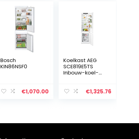
Bosch
Koelkast AEG
KIN86NSF0
SCE819E5TS
Inbouw-koel-
vriescombinatie,
wit
€
1,070.00
€
1,325.76