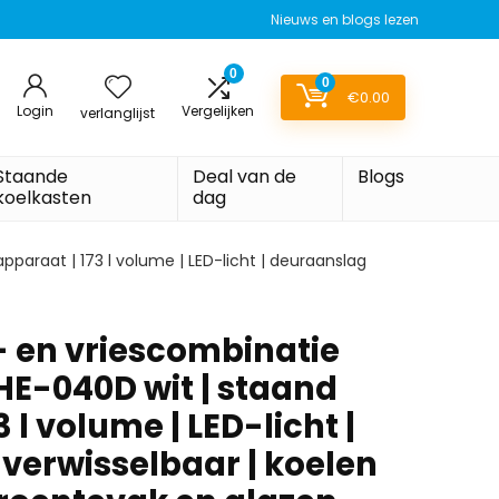
Nieuws en blogs lezen
0
0
€
0.00
Login
Vergelijken
verlanglijst
Staande
Deal van de
Blogs
koelkasten
dag
paraat | 173 l volume | LED-licht | deuraanslag
- en vriescombinatie
E-040D wit | staand
 l volume | LED-licht |
verwisselbaar | koelen