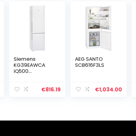
Siemens
AEG SANTO
KG39EAWCA
SCB616F3LS
iQ500
Vrijstaande
koel-
vriescombinatie
€
816.19
€
1,034.00
/C / 149
kWh/jaar / 343
l/hyperFresh
verssysteem/LE
D-
binnenverlichtin
g/bigBox/super