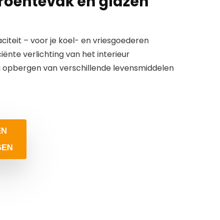
groentevak en glazen
paciteit – voor je koel- en vriesgoederen
ciënte verlichting van het interieur
 opbergen van verschillende levensmiddelen
EN
GEN