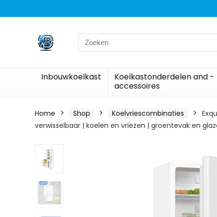
Search
for:
Inbouwkoelkast
Koelkastonderdelen and -
accessoires
Home
Shop
Koelvriescombinaties
Exqu
verwisselbaar | koelen en vriezen | groentevak en glaz