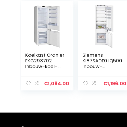
Koelkast Oranier
Siemens
EKG293702
KI87SADE0 iQ500
Inbouw-koel-
Inbouw-
vriescombinatie
koelvriescombin
atie/E / 207
kWh/jaar / 272
€
1,084.00
€
1,196.00
l/lowFrost/hyper
Fresh Premium
0° / LED-
verlichting/plat
scharnier