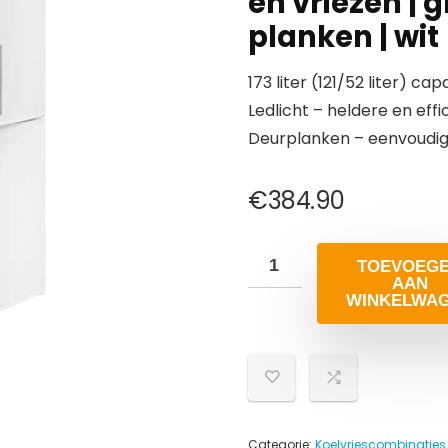
en vriezen | 
planken | wit
173 liter (121/52 liter) ca
Ledlicht – heldere en effi
Deurplanken – eenvoudig
€
384.90
TOEVOEG
AAN
WINKELWA
Categorie:
Koelvriescombinaties