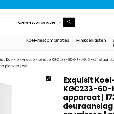
Koelvriescombinaties
Koelvriescombinaties
Minikoelkasten
isit Koel- en vriescombinatie KGC233-60-HE-040D wit | staand ap
en planken | wit
Exquisit Koel
KGC233-60-H
apparaat | 173
deuraanslag 