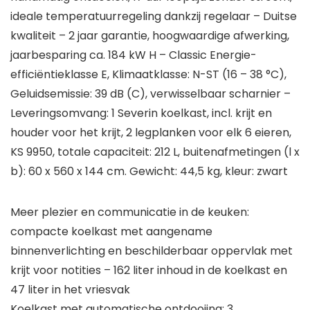
ideale temperatuurregeling dankzij regelaar – Duitse
kwaliteit – 2 jaar garantie, hoogwaardige afwerking,
jaarbesparing ca. 184 kW H – Classic Energie-
efficiëntieklasse E, Klimaatklasse: N-ST (16 – 38 °C),
Geluidsemissie: 39 dB (C), verwisselbaar scharnier –
Leveringsomvang: 1 Severin koelkast, incl. krijt en
houder voor het krijt, 2 legplanken voor elk 6 eieren,
KS 9950, totale capaciteit: 212 L, buitenafmetingen (l x
b): 60 x 560 x 144 cm. Gewicht: 44,5 kg, kleur: zwart
Meer plezier en communicatie in de keuken:
compacte koelkast met aangename
binnenverlichting en beschilderbaar oppervlak met
krijt voor notities – 162 liter inhoud in de koelkast en
47 liter in het vriesvak
Koelkast met automatische ontdooiing: 3