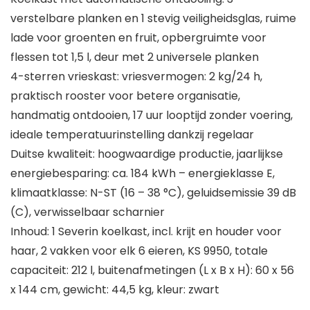
verstelbare planken en 1 stevig veiligheidsglas, ruime
lade voor groenten en fruit, opbergruimte voor
flessen tot 1,5 l, deur met 2 universele planken
4-sterren vrieskast: vriesvermogen: 2 kg/24 h,
praktisch rooster voor betere organisatie,
handmatig ontdooien, 17 uur looptijd zonder voering,
ideale temperatuurinstelling dankzij regelaar
Duitse kwaliteit: hoogwaardige productie, jaarlijkse
energiebesparing: ca. 184 kWh – energieklasse E,
klimaatklasse: N-ST (16 – 38 °C), geluidsemissie 39 dB
(C), verwisselbaar scharnier
Inhoud: 1 Severin koelkast, incl. krijt en houder voor
haar, 2 vakken voor elk 6 eieren, KS 9950, totale
capaciteit: 212 l, buitenafmetingen (L x B x H): 60 x 56
x 144 cm, gewicht: 44,5 kg, kleur: zwart