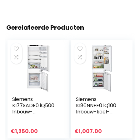
Gerelateerde Producten
Siemens
Siemens
KI77SADE0 iQ500
KI86NNFF0 iQ100
Inbouw-
Inbouw-koel-
koelvriescombinati
vriescombinatie,
e/E / 207 kWh/jaar
177,2 x 54,1 cm nis,
/ 231
184 l koelen + 76 l
€
1,250.00
€
1,007.00
l/lowFrost/hyperF
vriezen, FreshBox,