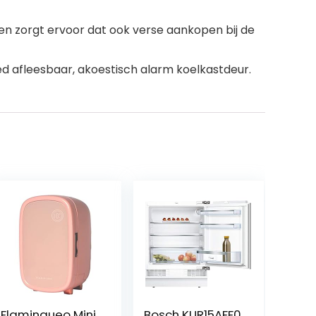
en zorgt ervoor dat ook verse aankopen bij de
ed afleesbaar, akoestisch alarm koelkastdeur.
Flamingueo Mini
Bosch KUR15AFF0