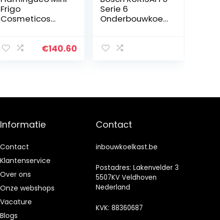
Frigo
Serie 6
Cosmeticos
Onderbouwkoelk
Mini-koelkast, 12
ast, 82 x 60 cm
l,
nis, 137 l, plat
binnenverlichtin
scharnier, Made
€
140.60
g, kleine
in Germany, LED-
draagbare
verlichting,
koelkast,
gelijkmatige
koelfunctie,
verlichting,
elektrische mini-
MultiBox opslag
koelkast,
van groenten en
cosmeticakoelk
fruit
Informatie
Contact
ast, mini-
koelkast voor
kamer, make-
Contact
inbouwkoelkast.be
up-koelkast
Klantenservice
Postadres: Lakenvelder 3
Over ons
5507KV Veldhoven
Nederland
Onze webshops
Vacature
KVK: 88360687
Blogs