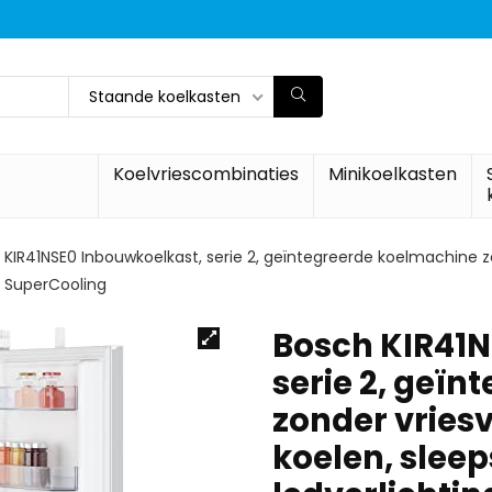
Staande koelkasten
Koelvriescombinaties
Minikoelkasten
KIR41NSE0 Inbouwkoelkast, serie 2, geïntegreerde koelmachine zon
w, SuperCooling
Bosch KIR41N
serie 2, geï
zonder vriesv
koelen, sleep