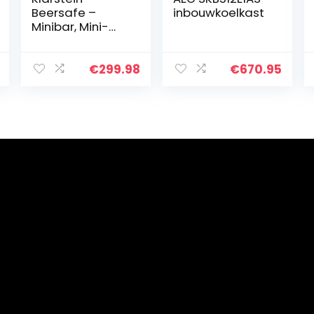
Beersafe –
inbouwkoelkast
Minibar, Mini-
Kühlschrank,
Getränkekühlsch
rank, leise, 42 dB,
€
299.98
€
670.95
Edelstahl,
Flaschenkühlsch
rank mit Glastür,
5-stufiger
Temperaturregl
er,
Bierkühlschrank
85 Liter, Silber-
schwarz