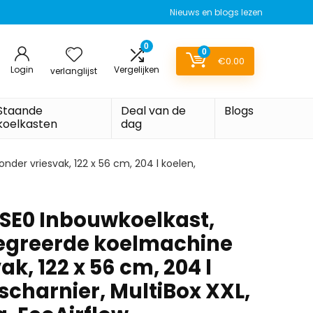
Nieuws en blogs lezen
0
0
€
0.00
Login
Vergelijken
verlanglijst
Staande
Deal van de
Blogs
koelkasten
dag
der vriesvak, 122 x 56 cm, 204 l koelen,
SE0 Inbouwkoelkast,
ntegreerde koelmachine
ak, 122 x 56 cm, 204 l
scharnier, MultiBox XXL,