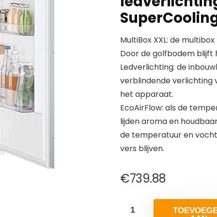
ledverlichtin
SuperCoolin
MultiBox XXL: de multibox
Door de golfbodem blijft 
Ledverlichting: de inbouw
verblindende verlichting
het apparaat.
EcoAirFlow: als de tempera
lijden aroma en houdbaar
de temperatuur en vochti
vers blijven.
€
739.88
TOEVOEG