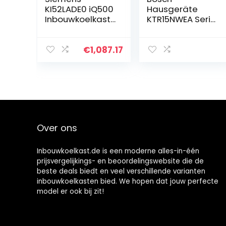
KI52LADE0 iQ500
Hausgeräte
Inbouwkoelkast
KTR15NWEA Serie
met vriesvak/E /
2 Mini-koelkast,
151 kWh/jaar /
85 x 56 cm, 134
228 l/hyperFresh
liter, LED-
€
1,087.17
Plus/LED-
verlichting,
verlichting/supe
gelijkmatige
rCooling/platte
verlichting,
scharnier, wit
multibox opslag
van groenten en
fruit, wit (EEK E)
Over ons
Inbouwkoelkast.de is een moderne alles-in-één
prijsvergelijkings- en beoordelingswebsite die de
beste deals biedt en veel verschillende varianten
inbouwkoelkasten bied. We hopen dat jouw perfecte
model er ook bij zit!