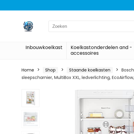
Search
for:
Inbouwkoelkast
Koelkastonderdelen and -
accessoires
Home
Shop
Staande koelkasten
Bosch 
sleepscharnier, MultiBox XXL, ledverlichting, EcoAirflo