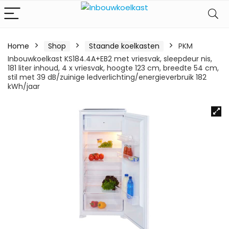
Home
Shop
Staande koelkasten
PKM
Inbouwkoelkast KS184.4A+EB2 met vriesvak, sleepdeur nis,
181 liter inhoud, 4 x vriesvak, hoogte 123 cm, breedte 54 cm,
stil met 39 dB/zuinige ledverlichting/energieverbruik 182
kWh/jaar