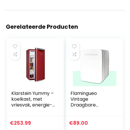
Gerelateerde Producten
Klarstein Yummy –
Flamingueo
koelkast, met
Vintage
vriesvak, energie-
Draagbare
efficiëntieklasse,
Koelkast – Kleine
koelmiddel: R600a,
Koelkast 10L, Mini
41 dB, 1 x rooster,
Cosmetische
€
253.99
€
89.00
incl. Lekbak, 90 L,
Koelkast 12V/220V