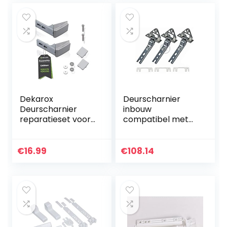
481241718776,
Bauknecht,
Küppersbusch
420189, Miele
2285121 2 st.
Dekarox
Deurscharnier
Deurscharnier
inbouw
reparatieset voor
compatibel met
Liebherr 9590178
Bosch 00268699
9590190 voor
voor koelkast 3
deurgreep
stuks
€
16.99
€
108.14
scharnier op
koelkast