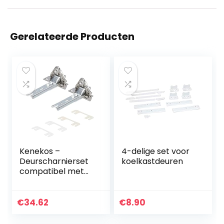
Gerelateerde Producten
Kenekos –
4-delige set voor
Deurscharnierset
koelkastdeuren
compatibel met
koelkast
Bosch/Siemens
268698/00268698,
€
34.62
€
8.90
Neff, Constructa,
Balay, Whirlpool