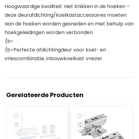
Hoogwaardige kwaliteit: niet knikken in de hoeken –
deze deurafdichting/koelkastaccessoires moeten
aan de hoeken worden gesneden en met behulp van
hoekgeleidingen worden verbonden
{b>️️️️️️️️️️️️️️️️️️️️️️️️️️️️️️️️️️️️️️️️️️️️️️️️️️️️️️️️️️
{b>Perfecte afdichtingdeur voor koel- en
vriescombinatie, inbouwkoelkast vriezer
Gerelateerde Producten