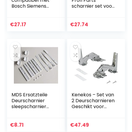
compatibel met
Profi Parts
Bosch Siemens
scharnier set voor
Neff voor koelkast
koelkast diepvries
inbouw koelkast
geschikt voor
deur 00268698
Bosch Siemens
€
27.17
€
27.74
268698
Neff AEG 00481147
481147
MDS Ersatzteile
Kenekos – Set van
Deurscharnier
2 Deurscharnieren
sleepscharnier
Geschikt voor
scharnier voor
Koelkast Bosch
koelkast
Siemens
Bauknecht
00481147/481147
€
8.71
€
47.49
Whirlpool
Neff AEG