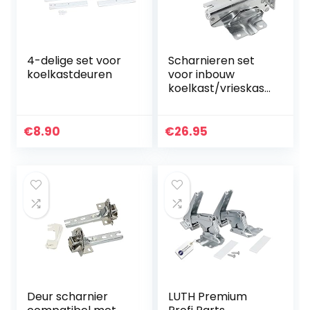
4-delige set voor
Scharnieren set
koelkastdeuren
voor inbouw
koelkast/vrieskast
481147/00481147
van AllSpares
(2St.)
€
8.90
€
26.95
Deur scharnier
LUTH Premium