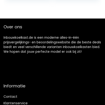
481231019131
Electrolux
48400000857 4-
407131425/8 Miele
delige set
5546050 Quelle
Constructa Balay
Diepvriezer
Over ons
Inbouwkoelkast.de is een moderne alles-in-één
prijsvergelijkings- en beoordelingswebsite die de beste deals
biedt en veel verschillende varianten inbouwkoelkasten bied.
We hopen dat jouw perfecte model er ook bij zit!
Informatie
Contact
Klantenservice