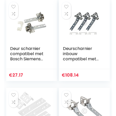
Deur scharnier
Deurscharnier
compatibel met
inbouw
Bosch Siemens
compatibel met
Neff voor koelkast
Bosch 00268699
inbouw koelkast
voor koelkast 3
deur 00268698
stuks
€
27.17
€
108.14
268698