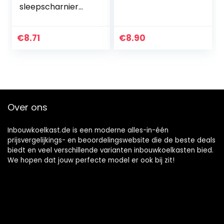
sleepscharnier
scharnier voor
koelkast
Bauknecht
€
8.71
€
8.90
Whirlpool
481231019131
48400000857 4-
delige set
Over ons
Inbouwkoelkast.de is een moderne alles-in-één
prijsvergelijkings- en beoordelingswebsite die de beste deals
biedt en veel verschillende varianten inbouwkoelkasten bied.
We hopen dat jouw perfecte model er ook bij zit!