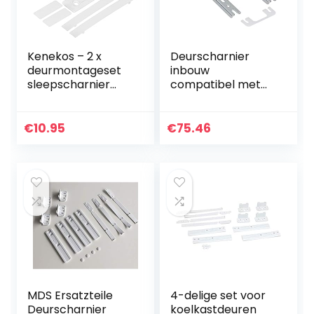
Kenekos – 2 x
Deurscharnier
deurmontageset
inbouw
sleepscharnier
compatibel met
compatibel met
Bosch 00268698
koelkast AEG,
voor koelkast
vervangt origineel
vriezer 2 stuks
€
10.95
€
75.46
reserveonderdeel
nummer
2230349041,
223034904, ook
geschikt voor
Küppersbusch
430922, Juno,
Zanker, Zanussi
MDS Ersatzteile
4-delige set voor
Deurscharnier
koelkastdeuren