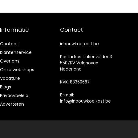
0° / LED-
17
verlichting/plat
vriesgedeelte/d
scharnier
euraanslag
verwisselbaar/in
hoogte
Informatie
Contact
verstelbare
voeten/led-
binnenverlichtin
Contact
inbouwkoelkast.be
g, wit
Klantenservice
Postadres: Lakenvelder 3
Over ons
5507KV Veldhoven
Nederland
Onze webshops
Vacature
KVK: 88360687
Blogs
E-mail:
Privacybeleid
info@inbouwkoelkast.be
Adverteren