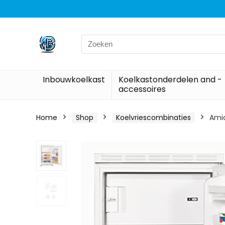
Search
for:
Inbouwkoelkast
Koelkastonderdelen and -
accessoires
Home
Shop
Koelvriescombinaties
Amic