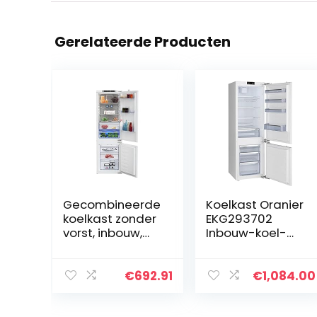
Gerelateerde Producten
Gecombineerde
Koelkast Oranier
koelkast zonder
EKG293702
vorst, inbouw,
Inbouw-koel-
254 liter, klasse
vriescombinatie
A++
€
692.91
€
1,084.00