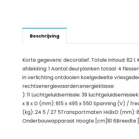
Beschrijving
Korte gegevens: decoratief. Totale inhoud: 82 l. K
afdekking: 1 Aantal deurplanken totaal: 4 flessen
in verlichting ontdooien koelgedeelte vriesged
rechtsenergiewaarden:energieklasse:
): 11 Luchtgeluidsemissie: 39 luchtgeluidsemissi
x B x D (mm): 815 x 495 x 550 Spanning (V) / fr
(kg): 24 5 / 27 5Transportmaten HxBxD (mm): 85
Onderbouwapparaat Hoogte [cm]81 6Breedte 