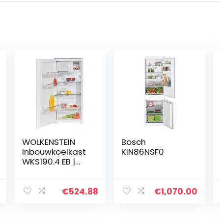
WOLKENSTEIN
Bosch
Inbouwkoelkast
KIN86NSF0
WKS190.4 EB |
Netto-inhoud 181
l l 4 **** Vriesvak
l Hoogte 122 cm l
€
524.88
€
1,070.00
Breedte 54 cm l
Koelgedeelte