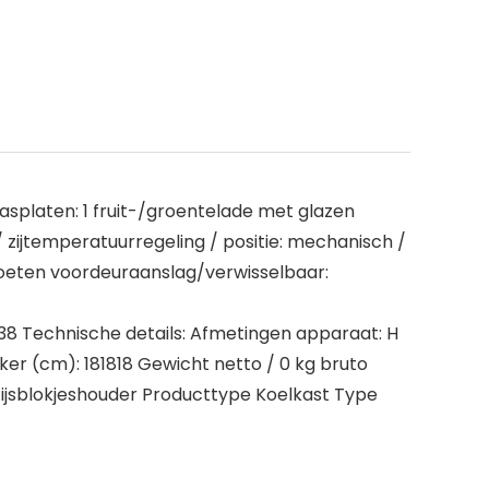
 glasplaten: 1 fruit-/groentelade met glazen
d / zijtemperatuurregeling / positie: mechanisch /
 voeten voordeuraanslag/verwisselbaar:
– 38 Technische details: Afmetingen apparaat: H
ker (cm): 181818 Gewicht netto / 0 kg bruto
 ijsblokjeshouder Producttype Koelkast Type