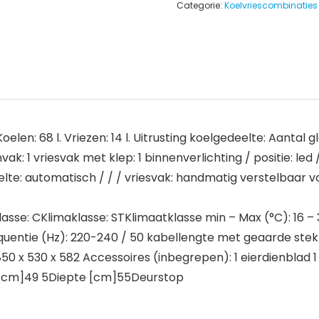
Categorie:
Koelvriescombinaties
oelen: 68 l. Vriezen: 14 l. Uitrusting koelgedeelte: Aantal
vak: 1 vriesvak met klep: 1 binnenverlichting / positie: le
eelte: automatisch / / / vriesvak: handmatig verstelbaar
eklasse: CKlimaklasse: STKlimaatklasse min – Max (°C): 16 
equentie (Hz): 220-240 / 50 kabellengte met geaarde stek
0 x 530 x 582 Accessoires (inbegrepen): 1 eierdienblad 1
[cm]49 5Diepte [cm]55Deurstop