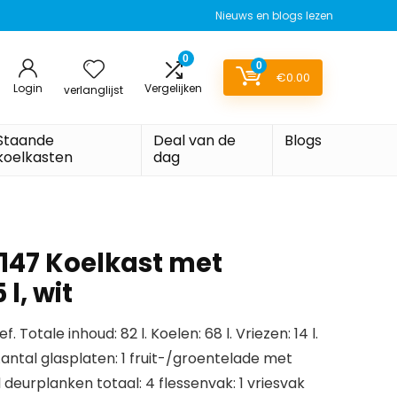
Nieuws en blogs lezen
0
0
€
0.00
Login
Vergelijken
verlanglijst
Staande
Deal van de
Blogs
koelkasten
dag
147 Koelkast met
l, wit
 Totale inhoud: 82 l. Koelen: 68 l. Vriezen: 14 l.
Aantal glasplaten: 1 fruit-/groentelade met
 deurplanken totaal: 4 flessenvak: 1 vriesvak