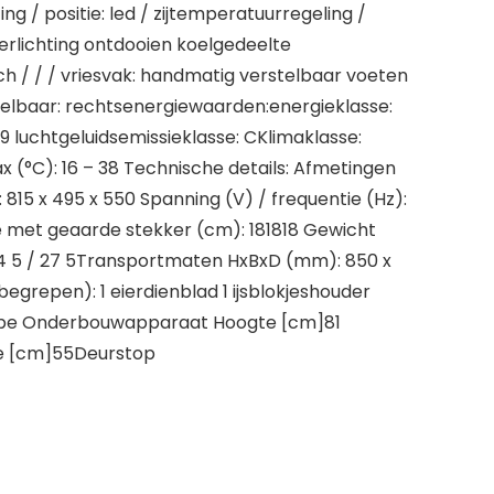
ing / positie: led / zijtemperatuurregeling /
verlichting ontdooien koelgedeelte
ch / / / vriesvak: handmatig verstelbaar voeten
elbaar: rechtsenergiewaarden:energieklasse:
 39 luchtgeluidsemissieklasse: CKlimaklasse:
 (°C): 16 – 38 Technische details: Afmetingen
 815 x 495 x 550 Spanning (V) / frequentie (Hz):
 met geaarde stekker (cm): 181818 Gewicht
 24 5 / 27 5Transportmaten HxBxD (mm): 850 x
begrepen): 1 eierdienblad 1 ijsblokjeshouder
ype Onderbouwapparaat Hoogte [cm]81
e [cm]55Deurstop