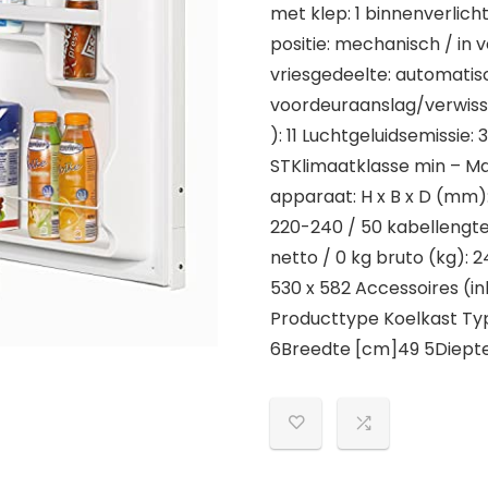
met klep: 1 binnenverlicht
positie: mechanisch / in 
vriesgedeelte: automatis
voordeuraanslag/verwiss
): 11 Luchtgeluidsemissie:
STKlimaatklasse min – Max
apparaat: H x B x D (mm):
220-240 / 50 kabellengte
netto / 0 kg bruto (kg):
530 x 582 Accessoires (in
Producttype Koelkast T
6Breedte [cm]49 5Diept