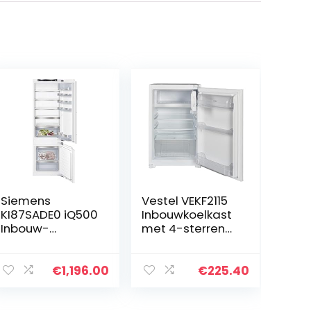
Siemens
Vestel VEKF2115
KI87SADE0 iQ500
Inbouwkoelkast
Inbouw-
met 4-sterren
koelvriescombin
vriesvak
atie/E / 207
(niche/hoogte
kWh/jaar / 272
88) / sleepdeur
€
1,196.00
€
225.40
l/lowFrost/hyper
/ 104 L
Fresh Premium
koelgedeelte /