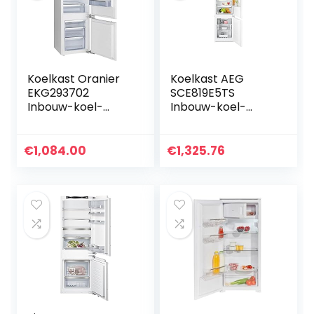
Koelkast Oranier
Koelkast AEG
EKG293702
SCE819E5TS
Inbouw-koel-
Inbouw-koel-
vriescombinatie
vriescombinatie,
wit
€
1,084.00
€
1,325.76