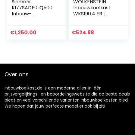
Siemens
WOLKENSTEIN
KI77SADE0 iQ500
Inbouwkoelkast
Inbouw-
WKS190.4 EB |
koelvriescombinati
Netto-inhoud 181 l l
e/E / 207 kWh/jaar
4 **** Vriesvak l
/ 231
Hoogte 122 cm l
€
1,250.00
€
524.88
l/lowFrost/hyperF
Breedte 54 cm l
resh Premium 0° /
Koelgedeelte 167 l l
LED-
l vriesgedeelte 14 l
verlichting/plat
l 39 dB l LED
scharnier
verlichting
Over ons
Inbouwkoelkast.de is een moderne alles-in-één
prijsvergelijkings- en beoordelingswebsite die de beste deals
biedt en veel verschillende varianten inbouwkoelkasten bied.
We hopen dat jouw perfecte model er ook bij zit!