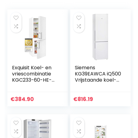
Exquisit Koel- en
Siemens
vriescombinatie
KG39EAWCA iQ500
KGC233-60-HE-
Vrijstaande koel-
040D wit | staand
vriescombinatie/C
apparaat | 173 l
/ 149 kWh/jaar /
volume | LED-licht
343 l/hyperFresh
€
384.90
€
816.19
| deuraanslag
verssysteem/LED-
verwisselbaar |
binnenverlichting/
koelen en vriezen |
bigBox/superCooli
groentevak en
ng
glazen planken |
wit