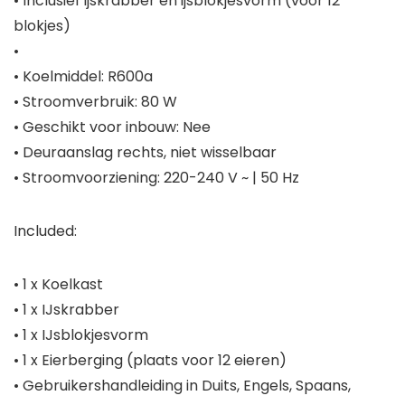
• Inclusief ijskrabber en ijsblokjesvorm (voor 12
blokjes)
•
• Koelmiddel: R600a
• Stroomverbruik: 80 W
• Geschikt voor inbouw: Nee
• Deuraanslag rechts, niet wisselbaar
• Stroomvoorziening: 220-240 V ~ | 50 Hz
Included:
• 1 x Koelkast
• 1 x IJskrabber
• 1 x IJsblokjesvorm
• 1 x Eierberging (plaats voor 12 eieren)
• Gebruikershandleiding in Duits, Engels, Spaans,