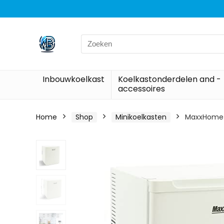
Search
for:
Inbouwkoelkast
Koelkastonderdelen and -
accessoires
Home
Shop
Minikoelkasten
MaxxHome M