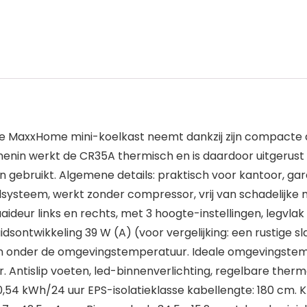
s, de MaxxHome mini-koelkast neemt dankzij zijn compacte
nenin werkt de CR35A thermisch en is daardoor uitgerus
gebruikt. Algemene details: praktisch voor kantoor, garag
oelsysteem, werkt zonder compressor, vrij van schadelijke
eur links en rechts, met 3 hoogte-instellingen, legvlak i
luidsontwikkeling 39 W (A) (voor vergelijking: een rustige 
aden onder de omgevingstemperatuur. Ideale omgevingstemp
er. Antislip voeten, led-binnenverlichting, regelbare the
 0,54 kWh/24 uur EPS-isolatieklasse kabellengte: 180 cm. Kl