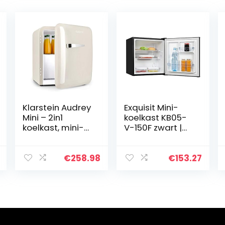
Klarstein Audrey
Exquisit Mini-
Mini – 2in1
koelkast KB05-
koelkast, mini-
V-150F zwart |
bar, compact,
minibar | 45 liter
vrijstaand,
compressiekoeli
€
258.98
€
153.27
ng, 37 liter
inhoud, koeling:
0-10 ° C,
energie-
efficiëntieklasse
, room