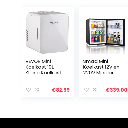
VEVOR Mini-
Smad Mini
Koelkast 10L
Koelkast 12V en
Kleine Koelkast
220V Minibar
Huis/Auto
absorptie
Koelbox Klein
Koelkast voor
Mini Fridge
Camping
€
82.99
€
339.00
Cosmetische
Camper RV Car
Koelkast,
Office Hotel
Compacte
Kleine Koelkast
Draagbare
met Slot Stille
Koeler Stil 38dB
Zwarte 40L
voor Huizen,