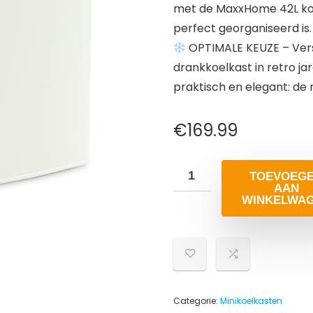
met de MaxxHome 42L koe
perfect georganiseerd is.
OPTIMALE KEUZE – Vers
drankkoelkast in retro jar
praktisch en elegant: de
€
169.99
TOEVOEG
AAN
WINKELWA
Categorie:
Minikoelkasten