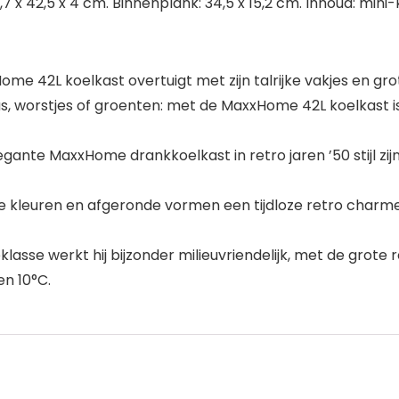
 x 42,5 x 4 cm. Binnenplank: 34,5 x 15,2 cm. Inhoud: mini-k
42L koelkast overtuigt met zijn talrijke vakjes en gr
s, worstjes of groenten: met de MaxxHome 42L koelkast 
gante MaxxHome drankkoelkast in retro jaren ’50 stijl zij
kleuren en afgeronde vormen een tijdloze retro charme 
eklasse werkt hij bijzonder milieuvriendelijk, met de gro
en 10°C.