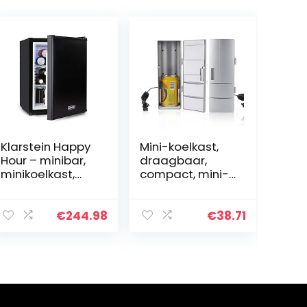
Klarstein Happy
Mini-koelkast,
Hour – minibar,
draagbaar,
minikoelkast,
compact, mini-
drankenkoelkast
USB-koelkast,
, compressie,
vriesdoos,
koeltemperatuu
dranken,
€
244.98
€
38.71
r: 5-15 ° C, stil: 0
bierkoeler,
dB, LED-licht, 37
warmer,
liter, zwart
vrieskast,
laptop, pc,
reisauto,
koelkast,