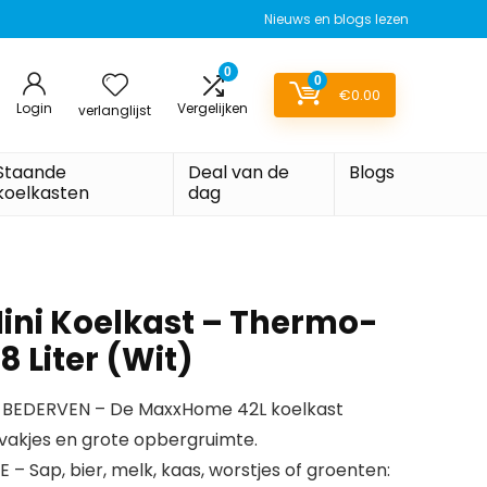
Nieuws en blogs lezen
0
0
€
0.00
Login
Vergelijken
verlanglijst
Staande
Deal van de
Blogs
koelkasten
dag
ni Koelkast – Thermo-
8 Liter (Wit)
BEDERVEN – De MaxxHome 42L koelkast
e vakjes en grote opbergruimte.
 Sap, bier, melk, kaas, worstjes of groenten: