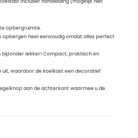
oelkast inclusief handleiding (mogelijk niet
ote opbergruimte.
is opbergen heel eenvoudig omdat alles perfect
n bijzonder lekker! Compact, praktisch en
uit, waardoor de koelkast een decoratief
te regelknop aan de achterkant waarmee u de