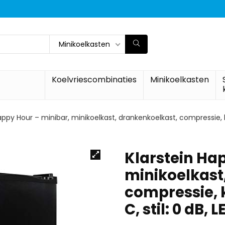
Minikoelkasten
Koelvriescombinaties
Minikoelkasten
appy Hour – minibar, minikoelkast, drankenkoelkast, compressie, koel
Klarstein Ha
minikoelkast
compressie, 
C, stil: 0 dB, 