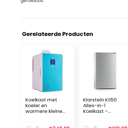
geruisloos.
Gerelateerde Producten
Koelkast met
Klarstein KS50
koeler en
Alles-in-1
warmere kleine
Koelkast –
16 liter Grote
Vrijstaande
capaciteit
Koelkast,