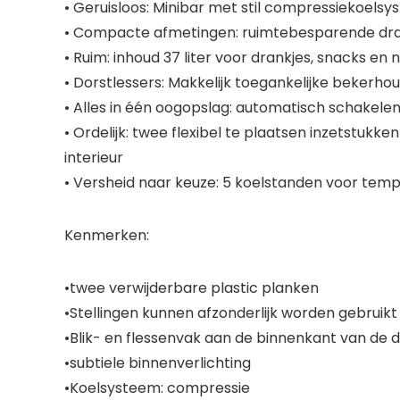
•
Geruisloos:
Minibar met stil compressiekoelsys
•
Compacte afmetingen:
ruimtebesparende dra
•
Ruim:
inhoud 37 liter voor drankjes, snacks en
•
Dorstlessers:
Makkelijk toegankelijke bekerhou
•
Alles in één oogopslag:
automatisch schakelen
•
Ordelijk:
twee flexibel te plaatsen inzetstukke
interieur
•
Versheid naar keuze:
5 koelstanden voor tempe
Kenmerken:
•twee verwijderbare plastic planken
•Stellingen kunnen afzonderlijk worden gebruikt
•Blik- en flessenvak aan de binnenkant van de 
•subtiele binnenverlichting
•Koelsysteem: compressie