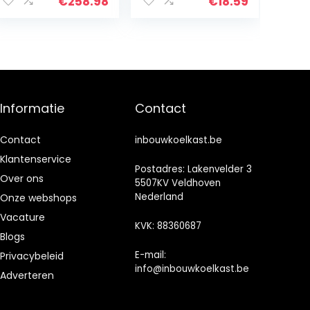
compressiekoeli
Zwart
€
258.98
€
18.59
ng, 37 liter
inhoud, koeling:
0-10 ° C,
energie-
efficiëntieklasse
, room
Informatie
Contact
Contact
inbouwkoelkast.be
Klantenservice
Postadres: Lakenvelder 3
Over ons
5507KV Veldhoven
Nederland
Onze webshops
Vacature
KVK: 88360687
Blogs
E-mail:
Privacybeleid
info@inbouwkoelkast.be
Adverteren