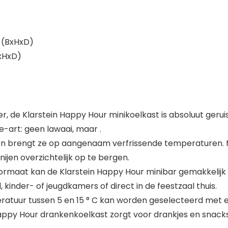
m (BxHxD)
BxHxD)
, de Klarstein Happy Hour minikoelkast is absoluut geru
-art: geen lawaai, maar .
en brengt ze op aangenaam verfrissende temperaturen. M
jen overzichtelijk op te bergen.
formaat kan de Klarstein Happy Hour minibar gemakkelijk z
, kinder- of jeugdkamers of direct in de feestzaal thuis.
uur tussen 5 en 15 ° C kan worden geselecteerd met e
n Happy Hour drankenkoelkast zorgt voor drankjes en sna