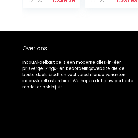
Draagbare
Koelkast 90L, 7L
€
349.29
€
231.98
Compact
Ijscompartiment
Koelkast Dual-
, Koelkast met
Core Cooling
Groentecompar
Down to -8
timent en
graden LED-
Roestvrijstalen
paneel Super
Deur,
rustig in voertuig
Verwisselbare
Over ons
Vriezer voor
Deurstop, zilver
auto’s Homes
Office
Inbouwkoelkast.de is een moderne alles-in-één
prijsvergelijkings- en beoordelingswebsite die de
beste deals biedt en veel verschillende varianten
inbouwkoelkasten bied. We hopen dat jouw perfecte
model er ook bij zit!