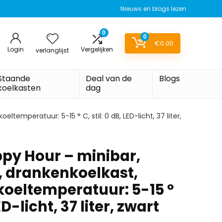
Nieuws en blogs lezen
0
0
€
0.00
Login
Vergelijken
verlanglijst
Staande
Deal van de
Blogs
koelkasten
dag
temperatuur: 5-15 ° C, stil: 0 dB, LED-licht, 37 liter,
ppy Hour – minibar,
, drankenkoelkast,
koeltemperatuur: 5-15 °
LED-licht, 37 liter, zwart