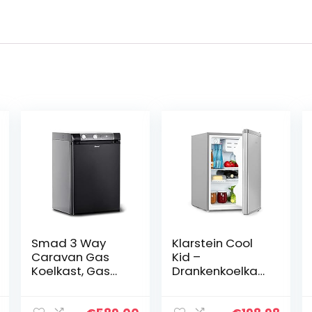
Smad 3 Way
Klarstein Cool
Caravan Gas
Kid –
Koelkast, Gas
Drankenkoelkast
Camper
, minikoelkast,
Koelkast, 60L
minibar, 66 liter