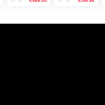
Gas Koelkast
inhoud, energie-
€
589.00
€
198.98
voor Camper,
efficiëntieklasse
RV, Camper,
, 109 kWh/jaar,
240V/12V/LPG
vrijstaand, 45 x
Propaan, Zwart
63 x 51 cm
(BxHxD), 42db,
grijs/geborsteld
roestvrij staal