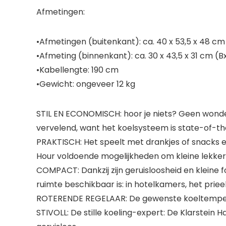
Afmetingen:
•Afmetingen (buitenkant): ca. 40 x 53,5 x 48 c
•Afmeting (binnenkant): ca. 30 x 43,5 x 31 cm (
•Kabellengte: 190 cm
•Gewicht: ongeveer 12 kg
STIL EN ECONOMISCH: hoor je niets? Geen wonder
vervelend, want het koelsysteem is state-of-the
PRAKTISCH: Het speelt met drankjes of snacks 
Hour voldoende mogelijkheden om kleine lekkerni
COMPACT: Dankzij zijn geruisloosheid en kleine 
ruimte beschikbaar is: in hotelkamers, het prieel
ROTERENDE REGELAAR: De gewenste koeltemperat
STIVOLL: De stille koeling-expert: De Klarstei