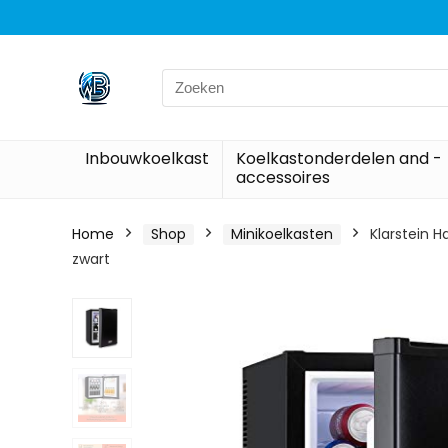
Search
for:
Inbouwkoelkast
Koelkastonderdelen and -
accessoires
Home
Shop
Minikoelkasten
Klarstein H
zwart