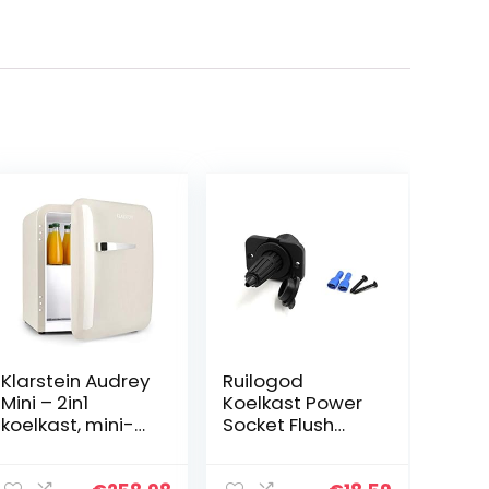
Klarstein Audrey
Ruilogod
Mini – 2in1
Koelkast Power
koelkast, mini-
Socket Flush
bar, compact,
Mount voor Auto
vrijstaand,
Caravan 12-24V