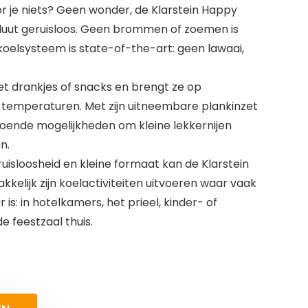
 je niets? Geen wonder, de Klarstein Happy
oluut geruisloos. Geen brommen of zoemen is
koelsysteem is state-of-the-art: geen lawaai,
t drankjes of snacks en brengt ze op
temperaturen. Met zijn uitneembare plankinzet
oende mogelijkheden om kleine lekkernijen
n.
uisloosheid en kleine formaat kan de Klarstein
elijk zijn koelactiviteiten uitvoeren waar vaak
is: in hotelkamers, het prieel, kinder- of
e feestzaal thuis.