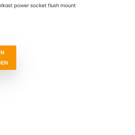
oelkast power socket flush mount
EN
GEN