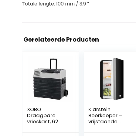
Totale lengte: 100 mm / 3.9 ”
Gerelateerde Producten
XOBO
Klarstein
Draagbare
Beerkeeper –
vrieskast, 62
vrijstaande
liter, 12 V, 220 V,
koelkast,
dubbel met
koelkast, 92 L