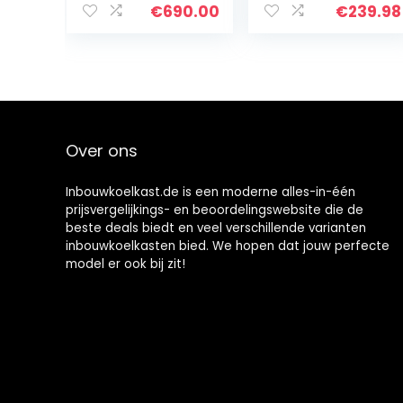
auto, koelkast,
inhoud, 60 watt
€
690.00
€
239.98
compressor,
nominaal
koeler voor
vermogen, 83
vrachtwagen,
cm hoog, 3
camper, reizen
compartimente
n,
groentecompar
timent, 7-traps
Over ons
thermostaat,
stil, pianozwart
Inbouwkoelkast.de is een moderne alles-in-één
prijsvergelijkings- en beoordelingswebsite die de
beste deals biedt en veel verschillende varianten
inbouwkoelkasten bied. We hopen dat jouw perfecte
model er ook bij zit!