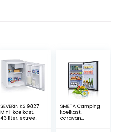
SEVERIN KS 9827
SMETA Camping
Mini-koelkast,
koelkast,
43 liter, extreem
caravan
stil, compacte
koelkast 44 l,
koelkast, F-
koelkast 12 V 230