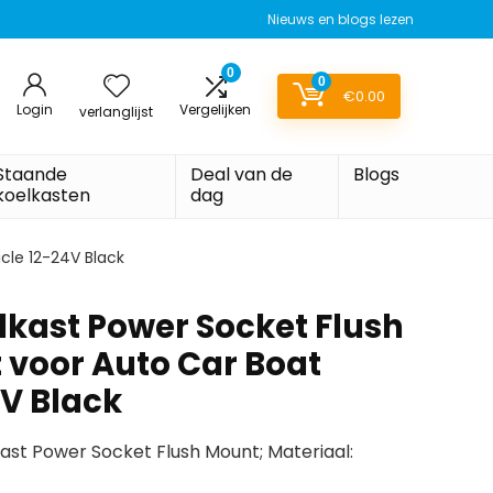
Nieuws en blogs lezen
0
0
€
0.00
Login
Vergelijken
verlanglijst
Staande
Deal van de
Blogs
koelkasten
dag
cle 12-24V Black
lkast Power Socket Flush
voor Auto Car Boat
4V Black
st Power Socket Flush Mount; Materiaal: