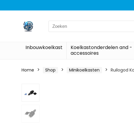
Search
for:
Inbouwkoelkast
Koelkastonderdelen and -
accessoires
Home
Shop
Minikoelkasten
Ruilogod K