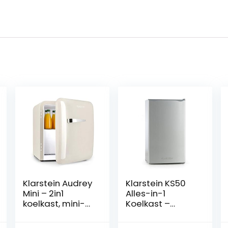
Klarstein Audrey
Klarstein KS50
Mini – 2in1
Alles-in-1
koelkast, mini-
Koelkast –
bar, compact,
Vrijstaande
vrijstaand,
Koelkast,