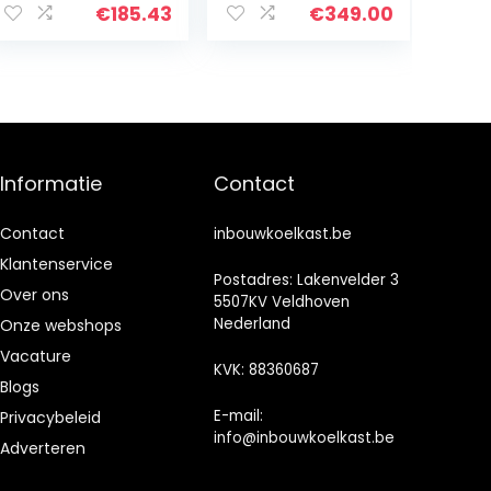
klasse, kleine
V, ACDC
€
185.43
€
349.00
koelkast, 44 cm
koelkast 12 V
breed, met 6
koelkast 44 l
liter vriezer en
voor camping,
flessenhouder,
auto,
wit
vrachtwagen,
kantoor,
slaapzaal, stil,
Informatie
Contact
zwart
Contact
inbouwkoelkast.be
Klantenservice
Postadres: Lakenvelder 3
Over ons
5507KV Veldhoven
Nederland
Onze webshops
Vacature
KVK: 88360687
Blogs
E-mail:
Privacybeleid
info@inbouwkoelkast.be
Adverteren