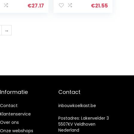
ur 00268698
00481147 481147,
€
27.17
€
21.55
68698
Neff AEG
Electrolux
407131425/8 Miele
5546050 Bron
→
Constructa Balay
vriezer inbouw
koelkast beslag
Informatie
Contact
Contact
inbouwkoelkast.be
Klantenservice
Postadres: Lakenvelder 3
Over ons
5507KV Veldhoven
Nederland
Onze webshops