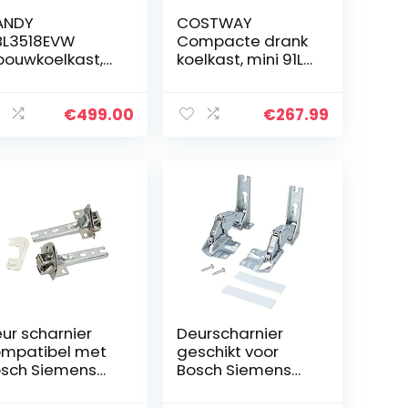
ANDY
COSTWAY
L3518EVW
Compacte drank
bouwkoelkast,
koelkast, mini 91L
deurs, Total No
koelkast met
ost, 263 liter,
verstelbare
derste vriezer
verwijderbare
€
499.00
€
267.99
planken,
regelbare
temperatuur en
geluidsarme
compressor,
ideaal voor
slaapzaal,
garage,
kampeerder,
kelder, kantoor
(Zwart)
ur scharnier
Deurscharnier
mpatibel met
geschikt voor
sch Siemens
Bosch Siemens
ff voor koelkast
Miele AEG Neff
bouw koelkast
Gaggenau