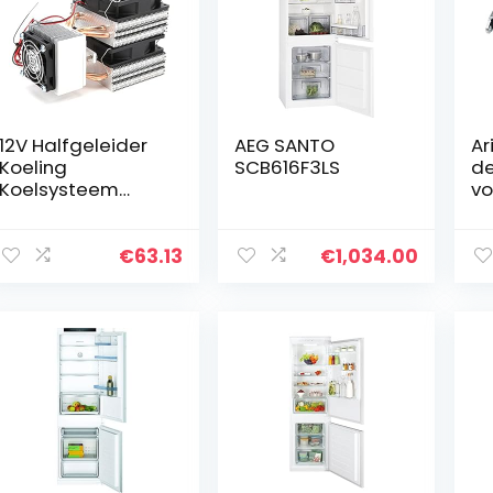
12V Halfgeleider
AEG SANTO
Ar
Koeling
SCB616F3LS
de
Koelsysteem
vo
Thermo-
ko
elektrische Koeler
r,
voor DIY Mini
sc
€
63.13
€
1,034.00
Koelkast hoge
pa
kwaliteit
Hi
aluminium + ABS
ea
materiaal