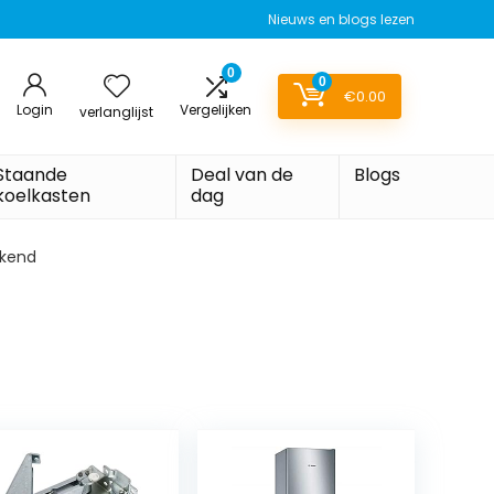
Nieuws en blogs lezen
0
0
€
0.00
Login
Vergelijken
verlanglijst
Staande
Deal van de
Blogs
koelkasten
dag
ekend