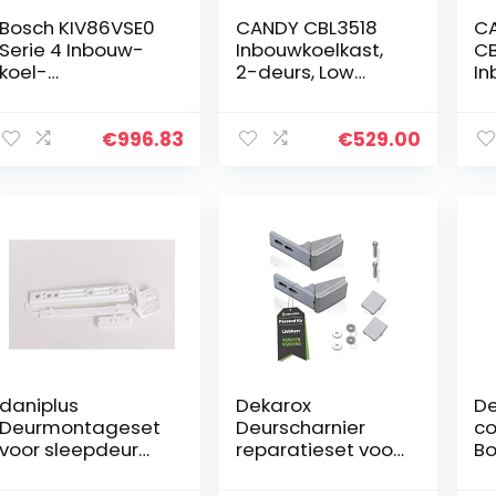
Bosch KIV86VSE0
CANDY CBL3518
C
Serie 4 Inbouw-
Inbouwkoelkast,
CB
koel-
2-deurs, Low
In
vriescombinatie,
Frost, 264 l, vriezer
2-
177,5 x 56 cm, 184
onderaan
Fr
liter koelgedeelte
on
€
996.83
€
529.00
en 85 liter
vriesvak,
sleepscharnier,
LowFrost Made in
Germany
daniplus
Dekarox
De
Deurmontageset
Deurscharnier
co
voor sleepdeur
reparatieset voor
Bo
geschikt voor AEG
Liebherr 9590178
Ne
Electrolux
9590190 voor
in