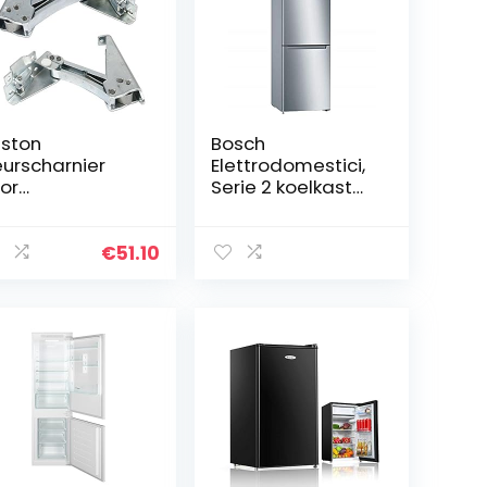
iston
Bosch
urscharnier
Elettrodomestici,
or
Serie 2 koelkast
elkast/vriesdeu
vriezer combi, 186
 links en rechts
x 60 cm, roestvrij
harnier of als
stalen look,
€
51.10
ar beschikbaar
KGN36NLEA
nge Pair (1 of
ch)