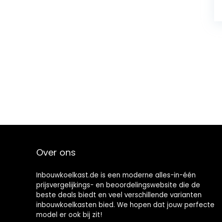
Over ons
Inbouwkoelkast.de is een moderne alles-in-één
prijsvergelijkings- en beoordelingswebsite die de
beste deals biedt en veel verschillende varianten
inbouwkoelkasten bied. We hopen dat jouw perfecte
model er ook bij zit!