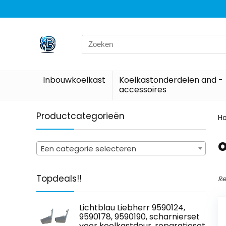
Search
for:
Inbouwkoelkast
Koelkastonderdelen and -
accessoires
Productcategorieën
H
Een categorie selecteren
Topdeals!!
Re
Lichtblau Liebherr 9590124,
9590178, 9590190, scharnierset
voor koelkastdeur, reparatieset