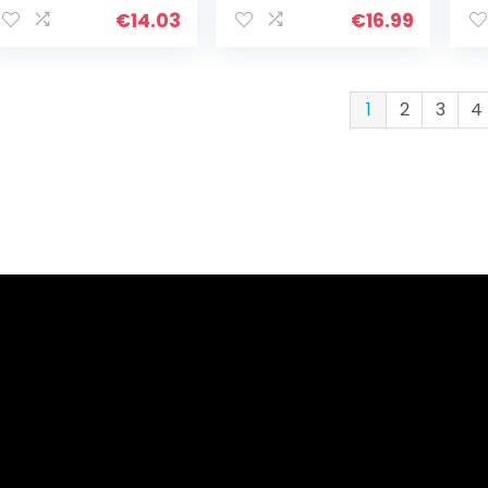
koelkast
deurgreep
de
€
14.03
€
16.99
223034904,
scharnier op
2
Privileg 07539240
koelkast
1
2
3
4