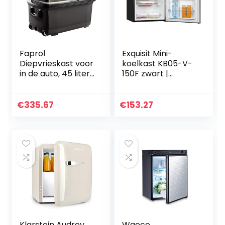
Homes Office
kampeerder,
kelder, kantoor
(Zwart)
Faprol
Exquisit Mini-
Diepvrieskast voor
koelkast KB05-V-
in de auto, 45 liter,
150F zwart |
camping, mini-
minibar | 45 liter
koelkast met
handvat en wielen,
€
335.67
€
153.27
minimale
koeltemperatuur 5
graden
Klarstein Audrey
Waeco