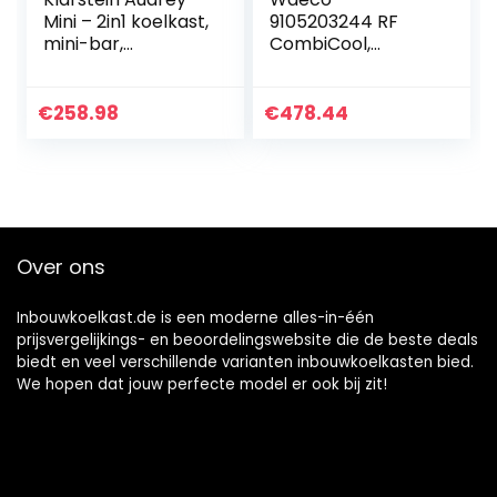
Mini – 2in1 koelkast,
9105203244 RF
mini-bar,
CombiCool,
compact,
capaciteit 60L
vrijstaand,
compressiekoeling
€
258.98
€
478.44
, 37 liter inhoud,
koeling: 0-10 ° C,
energie-
efficiëntieklasse,
room
Over ons
Inbouwkoelkast.de is een moderne alles-in-één
prijsvergelijkings- en beoordelingswebsite die de beste deals
biedt en veel verschillende varianten inbouwkoelkasten bied.
We hopen dat jouw perfecte model er ook bij zit!