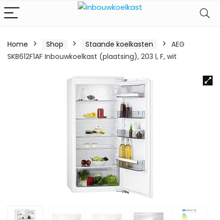
Home
Shop
Staande koelkasten
AEG
SKB612F1AF Inbouwkoelkast (plaatsing), 203 l, F, wit