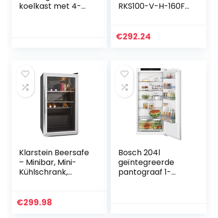
koelkast met 4-
RKS100-V-H-160F
sterren vriesvak,
matzwart, staand
sleepdeurtechniek
apparaat, 94 l
, 35 dB, 110 l totale
volume, matzwart,
€
292.24
inhoud, 97 l koelen,
retro, deurplanken
13 l invriezen
en glazen planken,
koelen, ledlicht,
vrijstaand
Klarstein Beersafe
Bosch 204l
– Minibar, Mini-
geïntegreerde
Kühlschrank,
pantograaf 1-
Getränkekühlschr
deurs koelkast
ank, leise, 42 dB,
KIR41VFE0
Edelstahl,
€
299.98
Flaschenkühlschra