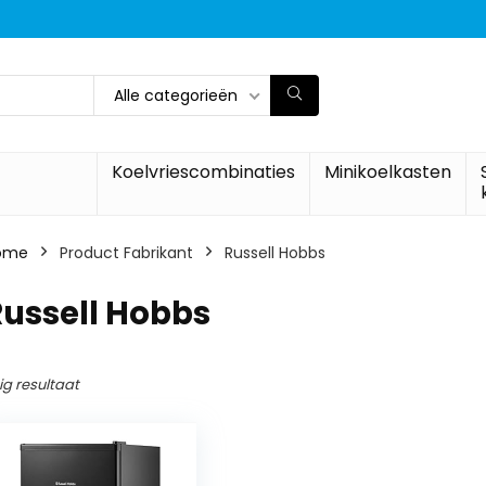
Alle categorieën
Koelvriescombinaties
Minikoelkasten
ome
Product Fabrikant
‎Russell Hobbs
Russell Hobbs
ig resultaat