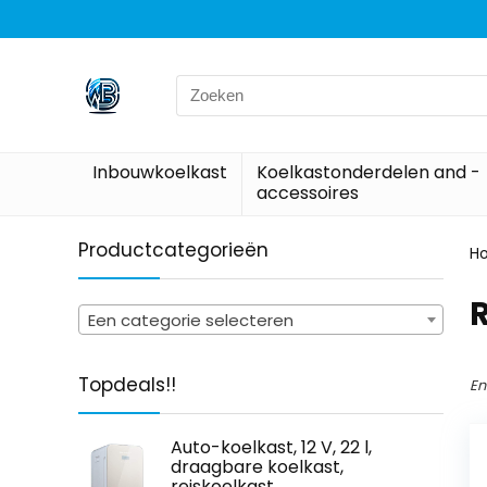
Search
for:
Inbouwkoelkast
Koelkastonderdelen and -
accessoires
Productcategorieën
H
‎
Een categorie selecteren
Topdeals!!
En
Auto-koelkast, 12 V, 22 l,
draagbare koelkast,
reiskoelkast