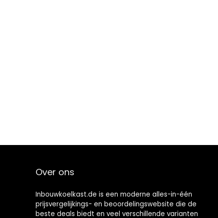
Over ons
Inbouwkoelkast.de is een moderne alles-in-één
prijsvergelijkings- en beoordelingswebsite die de
beste deals biedt en veel verschillende varianten