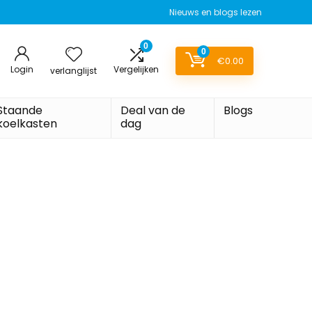
Nieuws en blogs lezen
0
0
€
0.00
Login
Vergelijken
verlanglijst
Staande
Deal van de
Blogs
koelkasten
dag