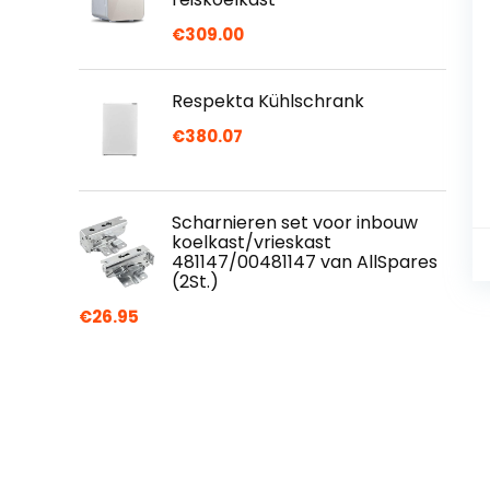
€
309.00
Respekta Kühlschrank
€
380.07
Scharnieren set voor inbouw
koelkast/vrieskast
481147/00481147 van AllSpares
(2St.)
€
26.95