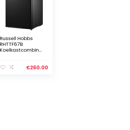
Russell Hobbs
RHTTF67B
Koelkastcombina
tie (vrijstaand,
zwart, rechts,
tafel, 67 l, 42 dB)
€
260.00