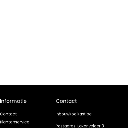
Informatie
Contact
Contact
inbouwkoelkast.be
Klantenservice
Postadres: Lakenvelder 3