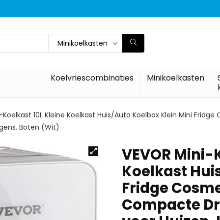
Minikoelkasten
Koelvriescombinaties
Minikoelkasten
-Koelkast 10L Kleine Koelkast Huis/Auto Koelbox Klein Mini Frid
agens, Boten (Wit)
VEVOR Mini-K
Koelkast Hui
Fridge Cosme
Compacte Dra