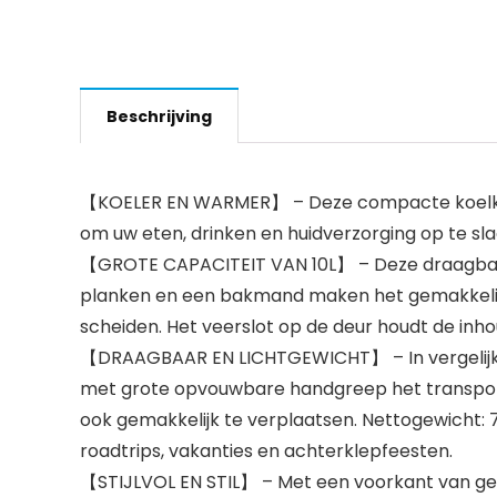
Beschrijving
【KOELER EN WARMER】 – Deze compacte koelkast
om uw eten, drinken en huidverzorging op te slaa
【GROTE CAPACITEIT VAN 10L】 – Deze draagbare m
planken en een bakmand maken het gemakkelijk 
scheiden. Het veerslot op de deur houdt de inh
【DRAAGBAAR EN LICHTGEWICHT】 – In vergelijki
met grote opvouwbare handgreep het transport g
ook gemakkelijk te verplaatsen. Nettogewicht: 
roadtrips, vakanties en achterklepfeesten.
【STIJLVOL EN STIL】 – Met een voorkant van ge