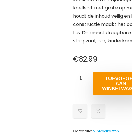
koelkast met grote opvo
houdt de inhoud veilig en 
constructie maakt het oo
lbs. De meest draagbare 
slaapzaal, bar, kinderkam
€
82.99
TOEVOEG
AAN
WINKELWA
Categorie:
Minikoelkasten