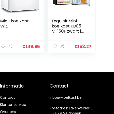
Mini-koelkast.
Exquisit Mini-
Wit.
koelkast KB05-
V-150F zwart |
minibar | 45 liter
€
149.95
€
153.27
Informatie
Contact
Contact
inbouwkoelkast.be
Klantenservice
Postadres: Lakenvelder 3
Over ons
5507KV Veldhoven