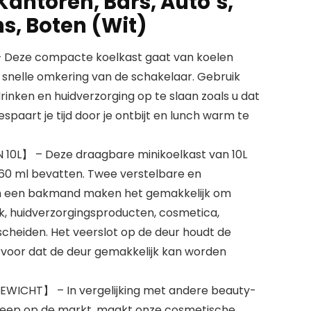
Kantoren, Bars, Auto’s,
, Boten (Wit)
eze compacte koelkast gaat van koelen
nelle omkering van de schakelaar. Gebruik
inken en huidverzorging op te slaan zoals u dat
spaart je tijd door je ontbijt en lunch warm te
0L】 – Deze draagbare minikoelkast van 10L
 460 ml bevatten. Twee verstelbare en
en een bakmand maken het gemakkelijk om
lk, huidverzorgingsproducten, cosmetica,
scheiden. Het veerslot op de deur houdt de
rvoor dat de deur gemakkelijk kan worden
ICHT】 – In vergelijking met andere beauty-
reep op de markt, maakt onze cosmetische