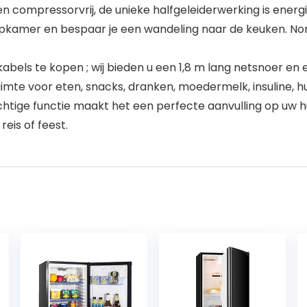
en compressorvrij, de unieke halfgeleiderwerking is energi
laapkamer en bespaar je een wandeling naar de keuken. No
ls te kopen ; wij bieden u een 1,8 m lang netsnoer en e
uimte voor eten, snacks, dranken, moedermelk, insuline, h
htige functie maakt het een perfecte aanvulling op uw hu
eis of feest.