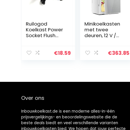
Ruilogod
Minikoelkasten
Koelkast Power
met twee
Socket Flush
deuren, 12 V /
Mount voor Auto
220 V Auto en
Caravan 12-24V
Thuis Koelkasten
Zwart
voor tweeërlei
€
18.59
€
363.85
gebruik, met
onzichtbare
handgrepen,
Dual-core
koeling, Smart
Touch,
Autokoelkasten
Over ons
Inbouwkoelkast.de is een moderne alles-in-één
prijsvergelijkings- en beoordelingswebsite die de
beste deals biedt en veel verschillende varianten
inbouwkoelkasten bied. We hopen dat jouw perfecte