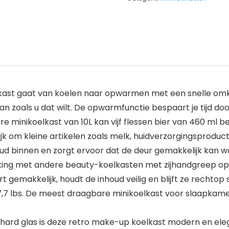
 gaat van koelen naar opwarmen met een snelle omker
n zoals u dat wilt. De opwarmfunctie bespaart je tijd doo
inikoelkast van 10L kan vijf flessen bier van 460 ml b
om kleine artikelen zoals melk, huidverzorgingsproducte
oud binnen en zorgt ervoor dat de deur gemakkelijk kan 
ng met andere beauty-koelkasten met zijhandgreep op 
emakkelijk, houdt de inhoud veilig en blijft ze rechtop 
7,7 lbs. De meest draagbare minikoelkast voor slaapkamer
hard glas is deze retro make-up koelkast modern en el