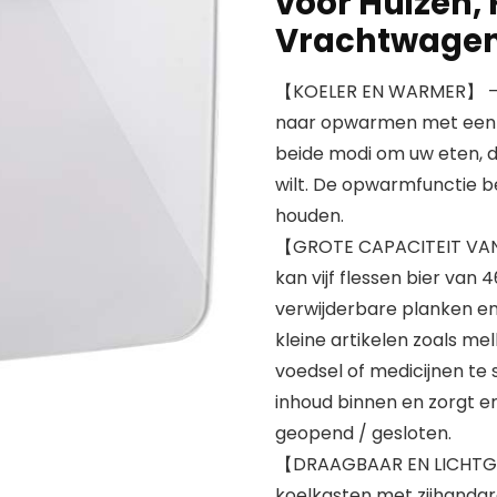
voor Huizen, 
Vrachtwagens
【KOELER EN WARMER】 – D
naar opwarmen met een s
beide modi om uw eten, dr
wilt. De opwarmfunctie be
houden.
【GROTE CAPACITEIT VAN 1
kan vijf flessen bier van
verwijderbare planken 
kleine artikelen zoals me
voedsel of medicijnen te 
inhoud binnen en zorgt e
geopend / gesloten.
【DRAAGBAAR EN LICHTGEW
koelkasten met zijhandg