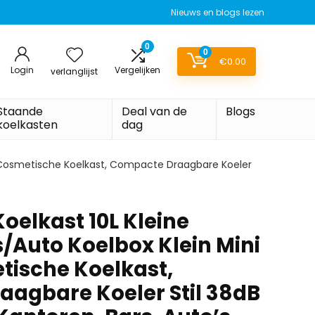
Nieuws en blogs lezen
0
0
€
0.00
Login
Vergelijken
verlanglijst
Staande
Deal van de
Blogs
koelkasten
dag
ge Cosmetische Koelkast, Compacte Draagbare Koeler
oelkast 10L Kleine
s/Auto Koelbox Klein Mini
tische Koelkast,
agbare Koeler Stil 38dB