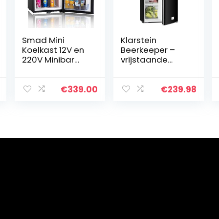
Smad Mini
Klarstein
Koelkast 12V en
Beerkeeper –
220V Minibar
vrijstaande
absorptie
koelkast,
Koelkast voor
koelkast, 92 L
Camping
inhoud, 60 watt
€
339.00
€
239.98
Camper RV Car
nominaal
Office Hotel
vermogen, 83
Kleine Koelkast
cm hoog, 3
met Slot Stille
compartimente
Zwarte 40L
n,
groentecompar
timent, 7-traps
thermostaat,
stil, pianozwart