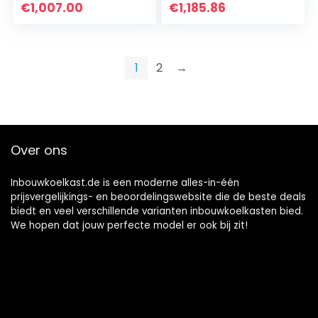
vriezen, FreshBox,
/ 265
€
1,007.00
€
1,185.86
noFrost nooit meer
l/lowFrost/hyperFr
ontdooien,
esh Premium 0° /
superFreezing
LED-
sneller invriezen,
verlichting/plat
1
2
→
plat scharnier
scharnier
Over ons
Inbouwkoelkast.de is een moderne alles-in-één
prijsvergelijkings- en beoordelingswebsite die de beste deals
biedt en veel verschillende varianten inbouwkoelkasten bied.
We hopen dat jouw perfecte model er ook bij zit!