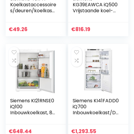
Koelkastaccessoire
KG39EAWCA iQ500
s/deuren/koelkast/
Vrijstaande koel-
deurscharnierset,
vriescombinatie/C
set van 2
/ 149 kWh/jaar /
343 l/hyperFresh
€
49.26
€
816.19
verssysteem/LED-
binnenverlichting/
bigBox/superCoolin
g
Siemens KI21RNSE0
Siemens KI41FADD0
iQ100
iQ700
Inbouwkoelkast, 88
Inbouwkoelkast/D
x 56 cm, 136 liter
/ 110 kWh/jaar / 187
koelen, led-
l/hyperFresh
verlichting voor
Premium 0° / LED-
€
648.44
€
1,293.55