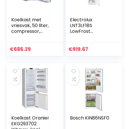
Koelkast met
Electrolux
vriesvak, 50 liter,
LNT3LF18S
compressor,
LowFrost
camping, inbouw,
Inbouwkoelkast,
koel/vrieskast,
hoogte 177,2 cm,
klein 12/24 V
breedte 548 cm,
€
686.29
€
919.67
lengte 549 cm, 272
l, wit
Koelkast Oranier
Bosch KIN86NSF0
EKG293702