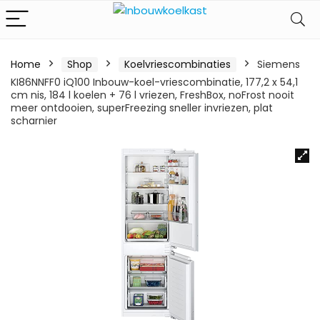
Home
Shop
Koelvriescombinaties
Siemens
KI86NNFF0 iQ100 Inbouw-koel-vriescombinatie, 177,2 x 54,1
cm nis, 184 l koelen + 76 l vriezen, FreshBox, noFrost nooit
meer ontdooien, superFreezing sneller invriezen, plat
scharnier