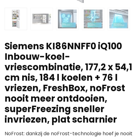
Siemens KI86NNFF0 iQ100
Inbouw-koel-
vriescombinatie, 177,2 x 54,1
cm nis, 184 l koelen + 76 l
vriezen, FreshBox, noFrost
nooit meer ontdooien,
superFreezing sneller
invriezen, plat scharnier
NoFrost: dankzij de noFrost-technologie hoef je nooit