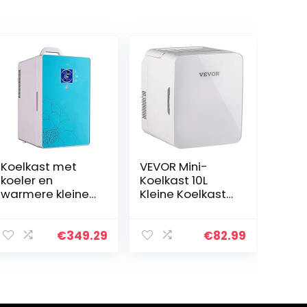
Koelkast met
VEVOR Mini-
koeler en
Koelkast 10L
warmere kleine
Kleine Koelkast
16 liter Grote
Huis/Auto
capaciteit
Koelbox Klein
Draagbare
Mini Fridge
€
349.29
€
82.99
Compact
Cosmetische
Koelkast Dual-
Koelkast,
Core Cooling
Compacte
Down to -8
Draagbare
graden LED-
Koeler Stil 38dB