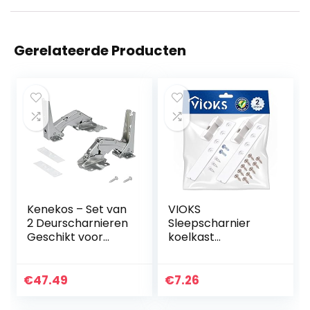
Gerelateerde Producten
Kenekos – Set van
VIOKS
2 Deurscharnieren
Sleepscharnier
Geschikt voor
koelkast
Koelkast Bosch
accessoires
Siemens
vervanging voor
00481147/481147
Liebherr 908632 –
€
47.49
€
7.26
Neff AEG
scharnieren voor
Electrolux
koelkastdeur