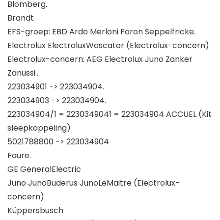
Blomberg.
Brandt
EFS-groep: EBD Ardo Merloni Foron Seppelfricke.
Electrolux ElectroluxWascator (Electrolux-concern)
Electrolux-concern: AEG Electrolux Juno Zanker
Zanussi..
223034901 -> 223034904.
223034903 -> 223034904.
223034904/1 = 2230349041 = 223034904 ACCUEL (Kit
sleepkoppeling)
5021788800 -> 223034904
Faure.
GE GeneralElectric
Juno JunoBuderus JunoLeMaitre (Electrolux-
concern)
Küppersbusch