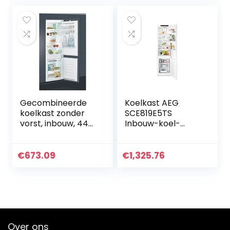
Gecombineerde
Koelkast AEG
koelkast zonder
SCE819E5TS
vorst, inbouw, 444
Inbouw-koel-
liter, A+
vriescombinatie,
wit
€
673.09
€
1,325.76
Over ons