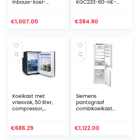
Inbouw-koel-
KGC233-60-HE-
vriescombinatie,
040D wit | staand
177,2 x 54,1 cm nis,
apparaat | 173 l
184 l koelen + 76 l
volume | LED-licht
€
1,007.00
€
384.90
vriezen, FreshBox,
| deuraanslag
noFrost nooit
verwisselbaar |
meer ontdooien,
koelen en vriezen |
superFreezing
groentevak en
sneller invriezen,
glazen planken |
plat scharnier
wit
Koelkast met
Siemens
vriesvak, 50 liter,
pantograaf
compressor,
combikoelkast
camping, inbouw,
255l a++ ki86nadf0
koel/vrieskast,
klein 12/24 V
€
686.29
€
1,122.00