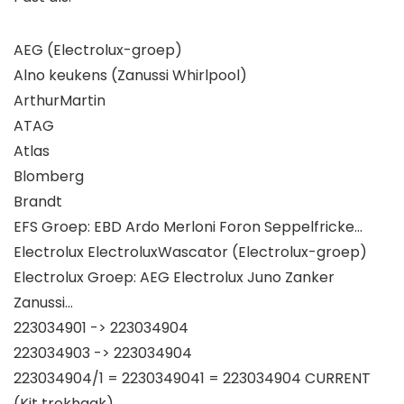
AEG (Electrolux-groep)
Alno keukens (Zanussi Whirlpool)
ArthurMartin
ATAG
Atlas
Blomberg
Brandt
EFS Groep: EBD Ardo Merloni Foron Seppelfricke…
Electrolux ElectroluxWascator (Electrolux-groep)
Electrolux Groep: AEG Electrolux Juno Zanker
Zanussi…
223034901 -> 223034904
223034903 -> 223034904
223034904/1 = 2230349041 = 223034904 CURRENT
(Kit trekhaak)