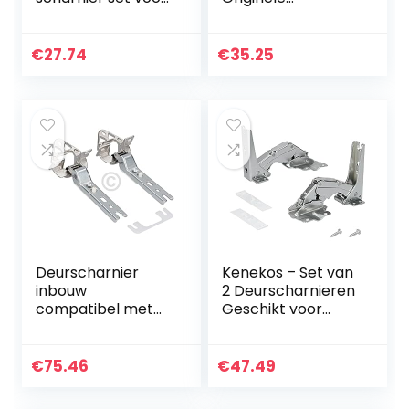
koelkast diepvries
deurmontageset
geschikt voor
bevestigingsset
Bosch Siemens
sleepdeurtechniek
€
27.74
€
35.25
Neff AEG 00481147
deurscharnier
481147
koelautomaat
koelkast vriezer
ook Neff Balay
Constructa
Deurscharnier
Kenekos – Set van
inbouw
2 Deurscharnieren
compatibel met
Geschikt voor
Bosch 00268698
Koelkast Bosch
voor koelkast
Siemens
vriezer 2 stuks
00481147/481147
€
75.46
€
47.49
Neff AEG
Electrolux