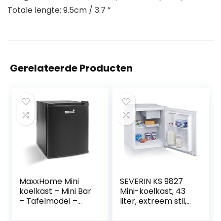
Totale lengte: 9.5cm / 3.7 ”
Gerelateerde Producten
MaxxHome Mini
SEVERIN KS 9827
koelkast – Mini Bar
Mini-koelkast, 43
– Tafelmodel –
liter, extreem stil,
Stille werking –
compacte
Thermo-elektrisch
koelkast, F-klasse,