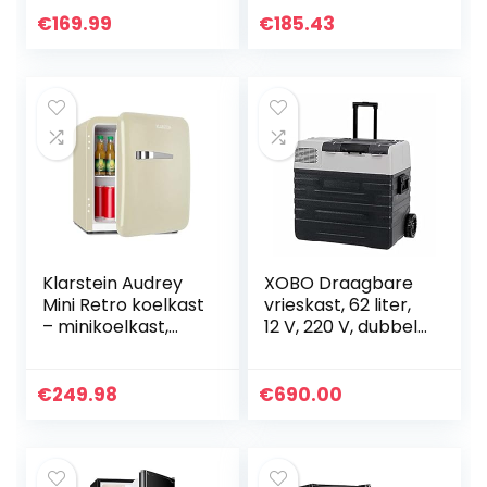
– 240V, 42L –
kleine koelkast, 44
€
169.99
€
185.43
Zwart
cm breed, met 6
liter vriezer en
flessenhouder, wit
Klarstein Audrey
XOBO Draagbare
Mini Retro koelkast
vrieskast, 62 liter,
– minikoelkast,
12 V, 220 V, dubbel
drankkoelkast,
met auto, koelkast,
energie-
compressor,
efficiëntieklasse,
koeler voor
€
249.98
€
690.00
inhoud 48 liter, 2
vrachtwagen,
niveaus,
camper, reizen
koeltemperatuur:
0-10 ° C,