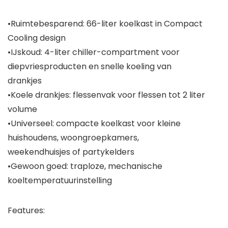
•
Ruimtebesparend:
66-liter koelkast in Compact
Cooling design
•
IJskoud
: 4-liter chiller-compartment voor
diepvriesproducten en snelle koeling van
drankjes
•
Koele drankjes:
flessenvak voor flessen tot 2 liter
volume
•
Universeel:
compacte koelkast voor kleine
huishoudens, woongroepkamers,
weekendhuisjes of partykelders
•
Gewoon goed:
traploze, mechanische
koeltemperatuurinstelling
Features: