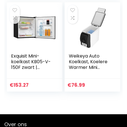
Exquisit Mini-
Weikeya Auto
koelkast KB05-V-
Koelkast, Koelere
150F zwart |
Warmer Mini
minibar | 45 liter
Sigarettenaanstek
er Socket
Gemaakt van Abs
€
153.27
€
76.99
DC 12V
(Zwart+Wit)
Over ons