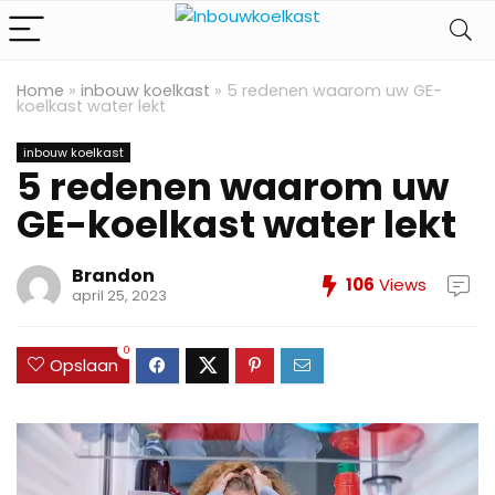
Home
»
inbouw koelkast
»
5 redenen waarom uw GE-
koelkast water lekt
inbouw koelkast
5 redenen waarom uw
GE-koelkast water lekt
Brandon
106
Views
april 25, 2023
0
Opslaan